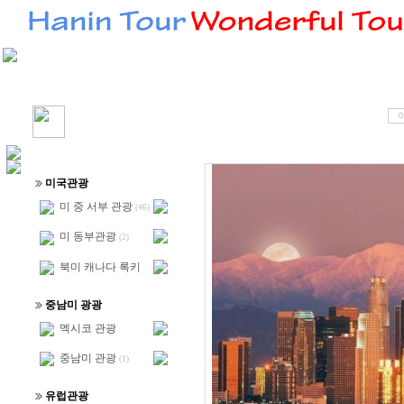
미국관광
미 중 서부 관광
(46)
미 동부관광
(2)
북미 캐나다 록키
중남미 광광
멕시코 관광
중남미 관광
(1)
유럽관광