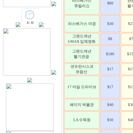
라스베가스
관
$80
쥬빌리쇼
불
라스베가스 야경
$30
$2
그랜드캐년
$8
$
I-MAX 입체영화
그랜드캐년
$180
$1
헬기관광
샌프란시스코
$17
$1
유람선
17 마일 드라이브
$17
$1
페이지 박물관
$40
$3
LA 수목원
$50
$4