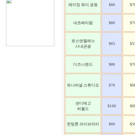
레이징 워더 공원
$80
$7
네츠베리팜
$80
$7
로스엔젤레스
$65
$5
시내관광
디즈니랜드
$80
$7
유니버셜 스튜디오
$70
$6
샌디에고
$100
$9
씨월드
헌팅톤 라이브러리
$60
$5