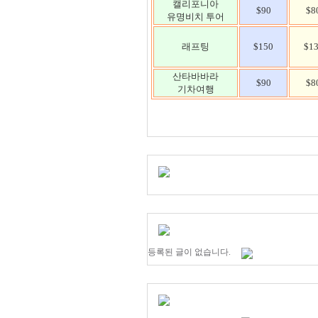
캘리포니아
$90
$8
유명비치 투어
래프팅
$150
$1
산타바바라
$90
$8
기차여행
등록된 글이 없습니다.