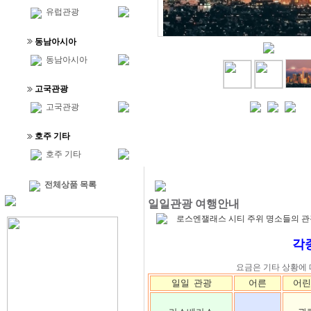
유럽관광
동남아시아
동남아시아
고국관광
고국관광
호주 기타
호주 기타
전체상품 목록
일일관광 여행안내
로스엔잴래스 시티 주위 명소들의 관
각
요금은 기타 상황에
일일 관광
어른
어