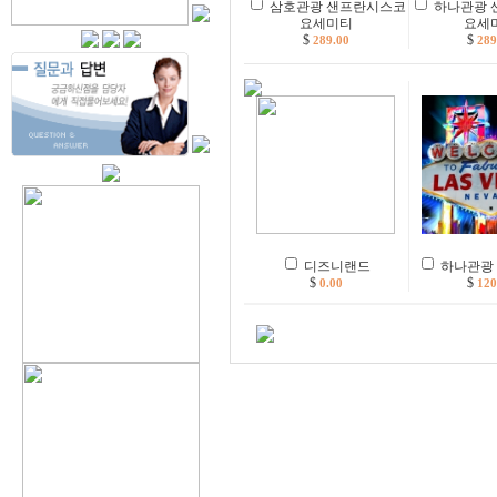
삼호관광 샌프란시스코
하나관광 
요세미티
요세
$
$
289.00
289
디즈니랜드
하나관광
$
$
0.00
120