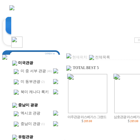
현재위치:
전체목록
미국관광
TOTAL BEST 5
미 중 서부 관광
(46)
미 동부관광
(2)
북미 캐나다 록키
중남미 광광
멕시코 관광
아주관광 라스베가스 그랜드캐년
삼호관광 라스베가
$
$
289.00
289.00
중남미 관광
(1)
유럽관광