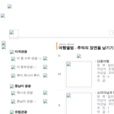
photo album
여행앨범 - 추억의 장면들 남기기
미국관광
N
미 중 서부 관광
(46)
· 단풍여행
· 분 류 : 일
미 동부관광
(2)
· 작성자 :
운
· 작성일 : 2016/
10
북미 캐나다 록키
· 추 천 :
0
· 댓 글 :
중남미 광광
· 소피아님과
멕시코 관광
· 분 류 : 일
· 작성자 :
송
중남미 관광
(1)
· 작성일 : 2015/
8
· 추 천 :
1
· 댓 글 :
1
유럽관광