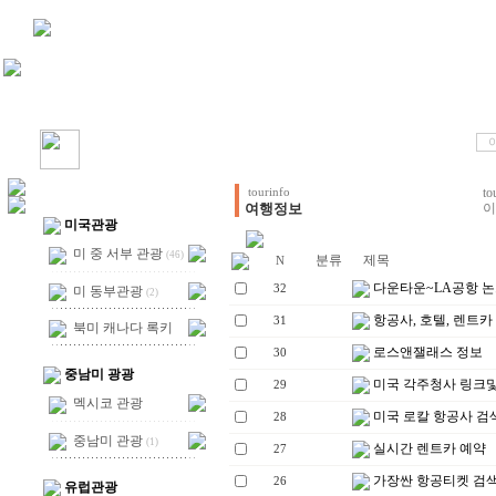
t
tourinfo
여행정보
이
미국관광
미 중 서부 관광
(46)
분류
제목
N
다운타운~LA공항 논스
32
미 동부관광
(2)
항공사, 호텔, 렌트카
31
북미 캐나다 록키
로스앤잴래스 정보
30
중남미 광광
미국 각주청사 링크및
29
멕시코 관광
미국 로칼 항공사 검
28
중남미 관광
(1)
실시간 렌트카 예약
27
가장싼 항공티켓 검색
26
유럽관광