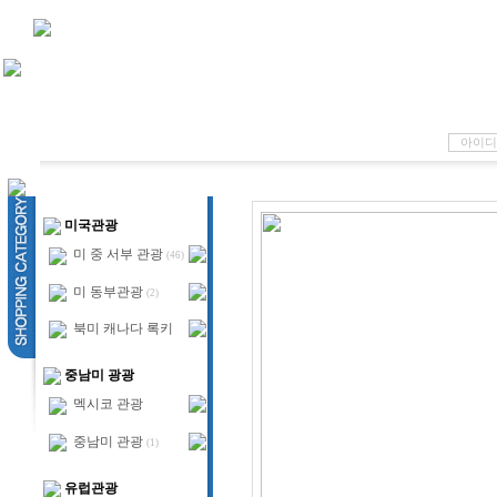
미국관광
미 중 서부 관광
(46)
미 동부관광
(2)
북미 캐나다 록키
중남미 광광
멕시코 관광
중남미 관광
(1)
유럽관광